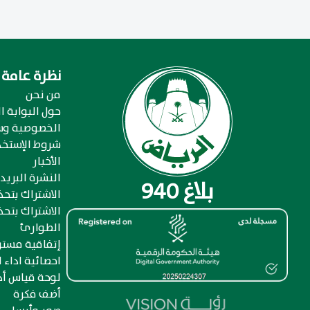
نظرة عامة
من نحن
حول البوابة ال
الخصوصية وس
شروط الإستخد
الأخبار
النشرة البريد
بلاغ 940
الاشتراك بتح
الاشتراك بتحذ
الطوارئ
إتفاقية مست
احصائية اداء ا
لوحة قياس أد
أضف فكرة