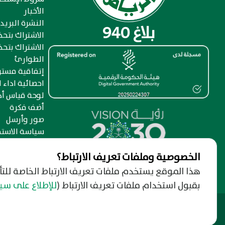
الأخبار
النشرة البريد
بلاغ 940
الاشتراك بتح
الاشتراك بتحذ
الطوارئ
إتفاقية مست
احصائية اداء ا
لوحة قياس أد
أضف فكرة
صور وأرسل
سياسة الاستخ
الخصوصية وملفات تعريف الارتباط؟
هذا الموقع يستخدم ملفات تعريف الارتباط الخاصة للت
بقبول استخدام ملفات تعريف الارتباط
(
للإطلاع على س
footer.footer_copywrite 2026