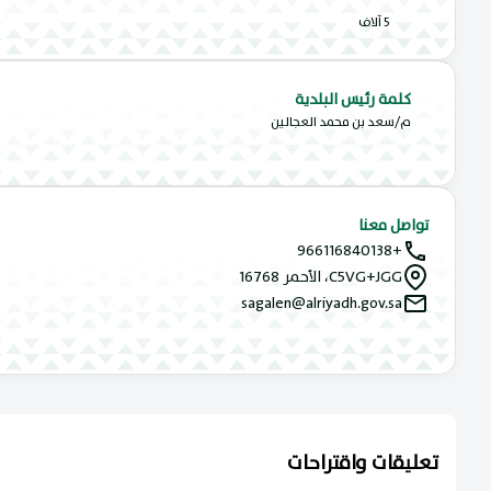
5 آلاف
كلمة رئيس البلدية
م/سعد بن محمد العجالين
تواصل معنا
+966116840138
C5VG+JGG، الأحمر 16768
sagalen@alriyadh.gov.sa
تعليقات واقتراحات