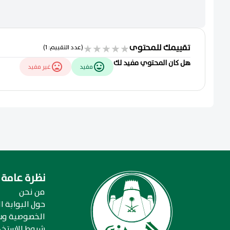
تقييمك للمحتوى
★
★
★
★
★
(عدد التقييم: 1)
هل كان المحتوي مفيد لك
مفيد
غير مفيد
نظرة عامة
من نحن
حول البوابة ال
الخصوصية وس
شروط الإستخد