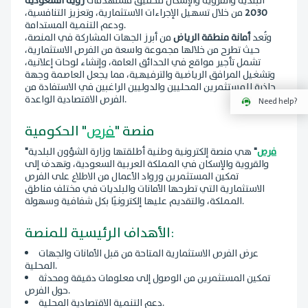
البلدية والقروية والإسكان لتحقيق مستهدفات
رؤية السعودية
2030
من خلال تسهيل الإجراءات الاستثمارية، وتعزيز التنافسية،
ودعم التنمية المستدامة.
وتُعد
أمانة منطقة الرياض
من أبرز الجهات المشاركة في المنصة،
حيث تطرح من خلالها مجموعة واسعة من الفرص الاستثمارية،
تشمل تأجير مواقع في الحدائق العامة، وإنشاء لوحات إعلانية،
وتشغيل المرافق الرياضية والترفيهية، مما يجعل العاصمة وجهة
جاذبة للمستثمرين المحليين والدوليين الراغبين في الاستفادة من
الفرص الاقتصادية الواعدة.
Need help?
منصة "
فرص
" الحكومية
فرص
"
هي منصة إلكترونية وطنية أطلقتها وزارة الشؤون البلدية
"
والقروية والإسكان في المملكة العربية السعودية، وتهدف إلى
تمكين المستثمرين ورواد الأعمال من الاطلاع على الفرص
الاستثمارية التي تطرحها الأمانات والبلديات في مختلف مناطق
المملكة، والتقديم عليها إلكترونيًا بكل شفافية وسهولة.
الأهداف الرئيسية للمنصة:
عرض الفرص الاستثمارية المتاحة من قبل الأمانات والجهات
المحلية.
تمكين المستثمرين من الوصول إلى معلومات دقيقة ومحدثة
حول الفرص.
دعم التنمية الاقتصادية المحلية.